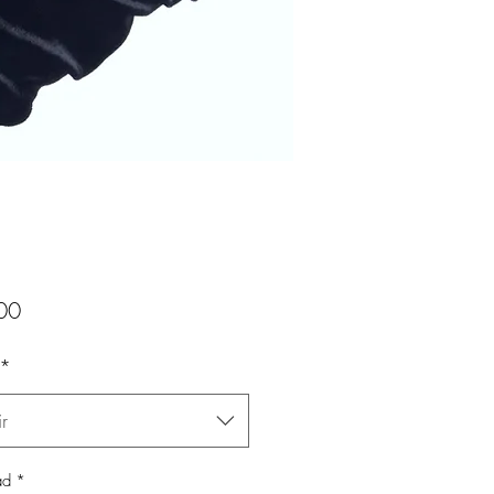
Precio
00
*
r
ad
*