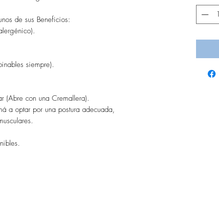
nos de sus Beneficios:
alergénico).
inables siempre).
ar (Abre con una Cremallera).
má a optar por una postura adecuada,
musculares.
ibles.