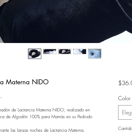
ia Materna NIDO
$36.
.
Color
ohadón de Lactancia Materna NIDO; realizado en
Elegi
anca de Algodón 100% para Mamás en su Pediodo
Cantid
rante las largas noches de Lactancia Materna.