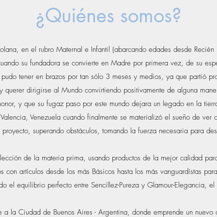
¿Quiénes somos?
olana, en el rubro Maternal e Infantil (abarcando edades desde Recién
ando su fundadora se convierte en Madre por primera vez, de su esp
l pudo tener en brazos por tan sólo 3 meses y medios, ya que partió p
 y querer dirigirse al Mundo convirtiendo positivamente de alguna maner
 honor, y que su fugaz paso por este mundo dejara un legado en la tierr
Valencia, Venezuela cuando finalmente se materializó el sueño de ver 
royecto, superando obstáculos, tomando la fuerza necesaria para desarr
ección de la materia prima, usando productos de la mejor calidad par
 con artículos desde los más Básicos hasta los más vanguardístas pa
o el equilibrio perfecto entre Sencillez-Pureza y Glamour-Elegancia, e
a la Ciudad de Buenos Aires - Argentina, donde emprende un nuevo c