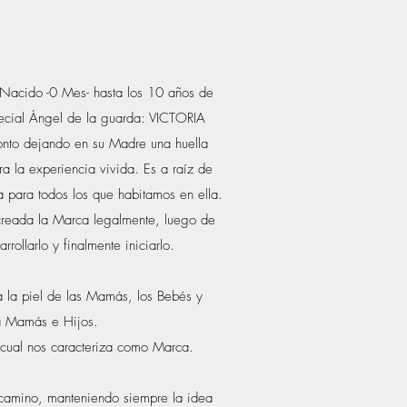
 Nacido -0 Mes- hasta los 10 años de
ecial Ángel de la guarda: VICTORIA
ronto dejando en su Madre una huella
a la experiencia vivida. Es a raíz de
a para todos los que habitamos en ella.
creada la Marca legalmente, luego de
ollarlo y finalmente iniciarlo.
a la piel de las Mamás, los Bebés y
ra Mamás e Hijos.
l cual nos caracteriza como Marca.
amino, manteniendo siempre la idea