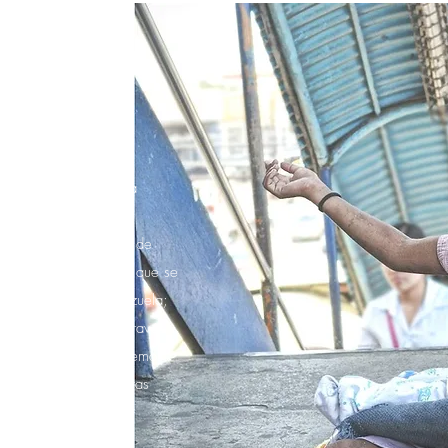
ZA además de cubrir la
o y Accesorios para
llevar una Fundación de
a ayudar a los niños que se
en nuestro País: Venezuela;
eficios obtenidos a través
s productos que ofrecemos.
 a su vez apoyar a otras
.