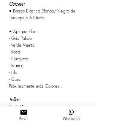
Colores:
• Banda Elástica Blanca/Negra de
Terciopelo ó Nude.
• Aplique Flor:
- Grís Pálido
- Verde Menta
- Rosa
- Guayaba
- Blanco
- Lila
- Coral
Próximamente más Colores..
Tallas:
3 - 6 Meses
6 - 12 Meses
Email
Whatsapp
12 - 24 Meses
3 - 6 Años