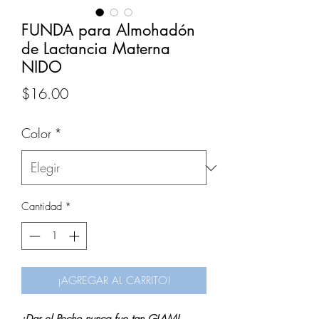
FUNDA para Almohadón
de Lactancia Materna
NIDO
Precio
$16.00
Color
*
Cantidad
*
¡AGREGAR AL CARRITO!
¡Dar el Pecho nunca fue tan GLAM!..