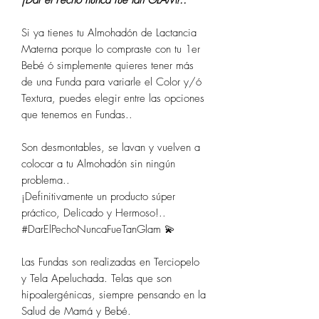
Si ya tienes tu Almohadón de Lactancia
Materna porque lo compraste con tu 1er
Bebé ó simplemente quieres tener más
de una Funda para variarle el Color y/ó
Textura, puedes elegir entre las opciones
que tenemos en Fundas..
Son desmontables, se lavan y vuelven a
colocar a tu Almohadón sin ningún
problema..
¡Definitivamente un producto súper
práctico, Delicado y Hermoso!..
#DarElPechoNuncaFueTanGlam 💫
Las Fundas son realizadas en Terciopelo
y Tela Apeluchada. Telas que son
hipoalergénicas, siempre pensando en la
Salud de Mamá y Bebé.