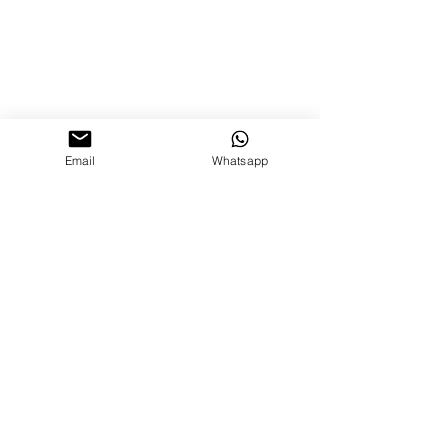
Email
Whatsapp
📷1: De la Web + 📷2: César y Titán 