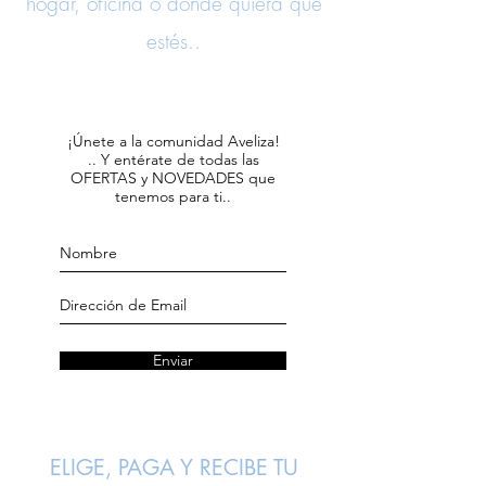
hogar, oficina o donde quiera que
estés..
¡Únete a la comunidad Aveliza!
.. Y entérate de todas las
OFERTAS y NOVEDADES que
tenemos para ti..
Enviar
ELIGE, PAGA Y RECIBE TU