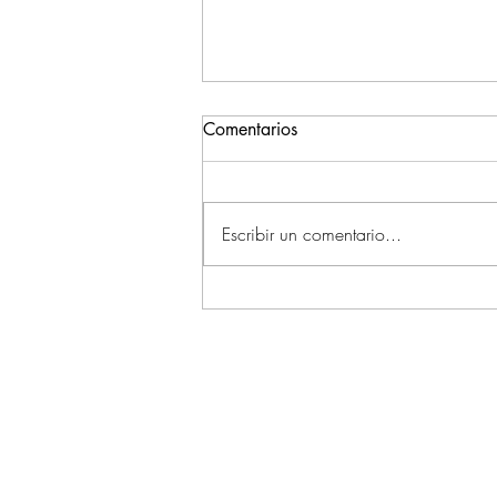
Esenciales en la Lactancia
Comentarios
Materna
Para darle Tetica a tu Bebé lo que
tiene que haber son ganas y mucho
Escribir un comentario...
Amor.. Pero igual te recomendamos
algunos esenciales en la
Lactancia..