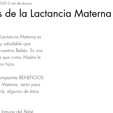
2020
ros Días (Nacimiento)
2 min de lectura
Siendo Bebé
Siendo Niño
s de la Lactancia Materna
Descargables
Lactancia Materna es 
 y saludable que 
nuestros Bebés. Es uno 
da que como Madre le 
s hijos.
compartirte BENEFICIOS 
a Materna, tanto para 
, algunos de éstos 
a Inmune del Bebé 