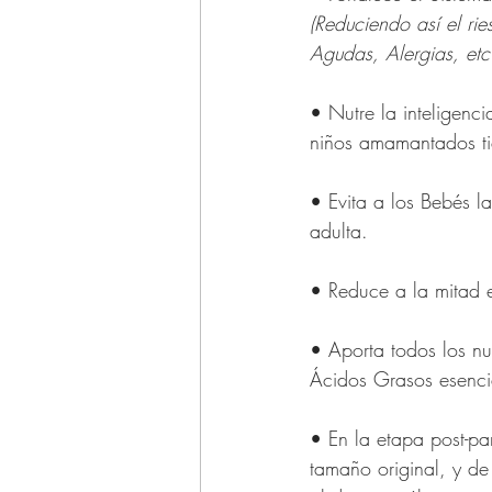
(Reduciendo así el rie
Agudas, Alergias, etc.
• Nutre la inteligenc
niños amamantados tie
• Evita a los Bebés l
adulta.
• Reduce a la mitad e
• Aporta todos los nu
Ácidos Grasos esencia
• En la etapa post-pa
tamaño original, y d