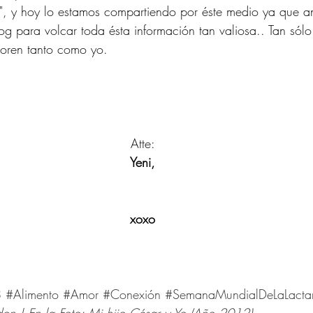
a", y hoy lo estamos compartiendo por éste medio ya que a
g para volcar toda ésta información tan valiosa.. Tan sólo
loren tanto como yo.
Atte:
Yeni,
xoxo
8
#Alimento
#Amor
#Conexión
#SemanaMundialDeLaLacta