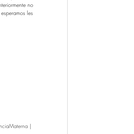
nteriormente no 
 esperamos les 
nciaMaterna
 | 