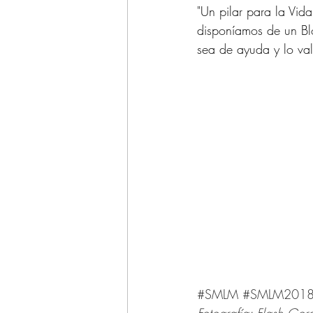
"Un pilar para la Vid
disponíamos de un Blo
sea de ayuda y lo va
#SMLM
#SMLM201