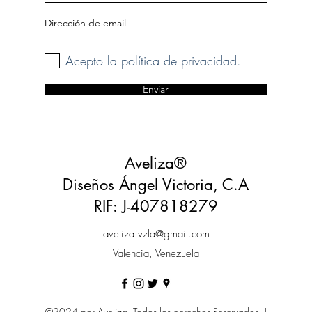
Acepto la política de privacidad.
Enviar
Aveliza®
Diseños Ángel Victoria, C.A
RIF: J-407818279
aveliza.vzla@gmail.com
Valencia, Venezuela
©2024 por Aveliza. Todos los derechos Reservados. |