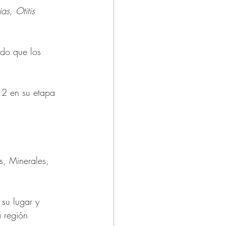
as, Otitis 
ado que los 
 2 en su etapa 
s, Minerales, 
su lugar y 
 región 