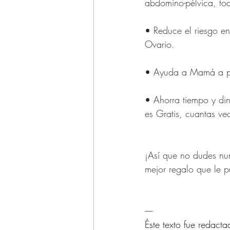
abdomino-pélvica, t
• Reduce el riesgo 
Ovario.
• Ayuda a Mamá a per
• Ahorra tiempo y din
es Gratis, cuantas ve
¡Así que no dudes nunc
mejor regalo que le p
-----
Éste texto fue redac