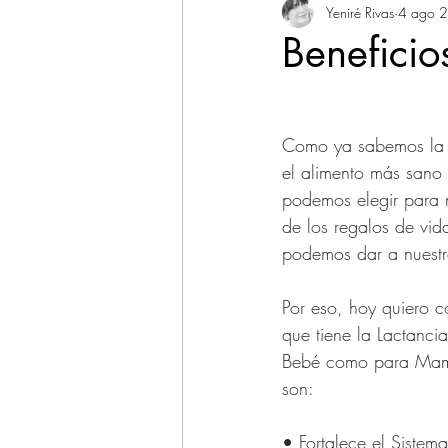
Lactancia Materna
Yeniré Rivas
4 ago 
Prime
Beneficio
Tips de Cuidados y Belleza
Como ya sabemos la 
el alimento más sano
podemos elegir para 
de los regalos de vi
podemos dar a nuestro
Por eso, hoy quiero 
que tiene la Lactanci
Bebé como para Mamá
son:
• Fortalece el Sistem