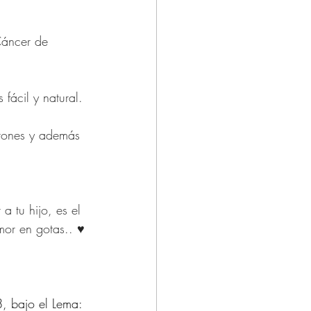
áncer de 
ácil y natural.
erones y además 
a tu hijo, es el 
or en gotas.. ♥️
, bajo el Lema: 